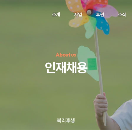
소개
사업
후원
소식
About us
인재채용
정기후원
#하트플레이스
#캠페인
#팬덤후원
복리후생