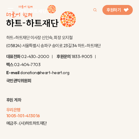
후원하기
gnb menu open
하트-하트재단 이사장 신인숙, 회장 오지철
(05824) 서울특별시 송파구 송이로 23길 34 하트-하트재단
인기 키워드
대표전화
02-430-2000
후원문의
1833-9005
#정기후원
#하트플레이스
#캠페인
#팬덤후원
팩스
02-404-7703
E-mail
donation@heart-heart.org
국민권익위원회
후원 계좌
우리은행
1005-101-413016
예금주 : (사)하트하트재단