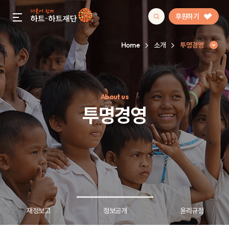
후원하기
gnb menu open
Home
소개
투명경영
인기 키워드
About us
#정기후원
#하트플레이스
#캠페인
#팬덤후원
투명경영
재정보고
정보공개
윤리규정
투명경영