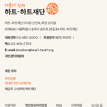
하트-하트재단 이사장 신인숙, 회장 오지철
(05824) 서울특별시 송파구 송이로 23길 34 하트-하트재단
대표전화
02-430-2000
후원문의
1833-9005
팩스
02-404-7703
E-mail
donation@heart-heart.org
국민권익위원회
후원 계좌
우리은행
1005-101-413016
예금주 : (사)하트하트재단
이용약관
개인정보처리방침
FAQ
인재채용
오시는길