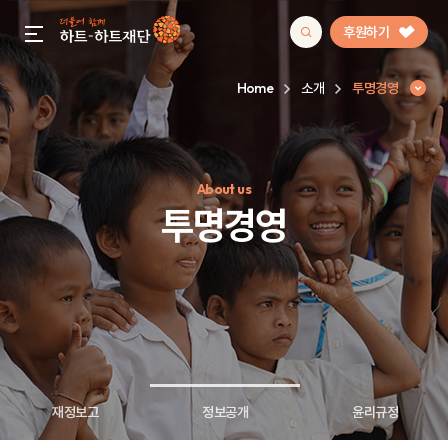
후원하기
gnb menu open
Home
소개
투명경영
인기 키워드
About us
#정기후원
#하트플레이스
#캠페인
#팬덤후원
투명경영
재정보고
정보공개
윤리규정
투명경영