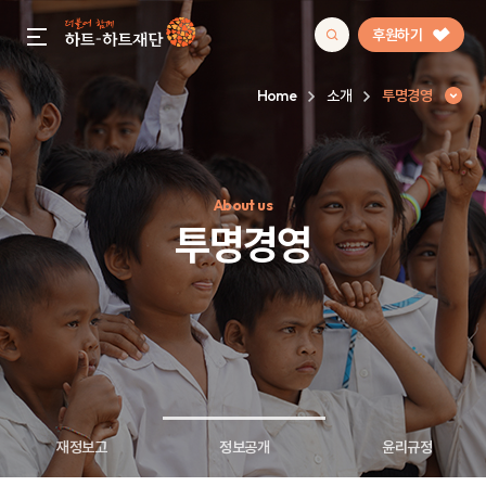
후원하기
gnb menu open
Home
소개
투명경영
인기 키워드
About us
#정기후원
#하트플레이스
#캠페인
#팬덤후원
투명경영
재정보고
정보공개
윤리규정
투명경영