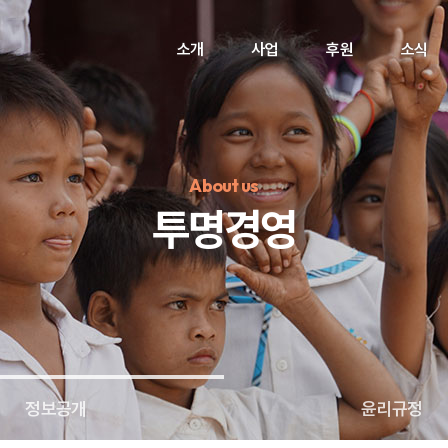
소개
사업
후원
소식
About us
투명경영
정기후원
#하트플레이스
#캠페인
#팬덤후원
정보공개
윤리규정