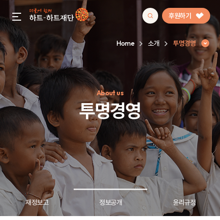
후원하기
gnb menu open
Home
소개
투명경영
인기 키워드
About us
#정기후원
#하트플레이스
#캠페인
#팬덤후원
투명경영
재정보고
정보공개
윤리규정
투명경영