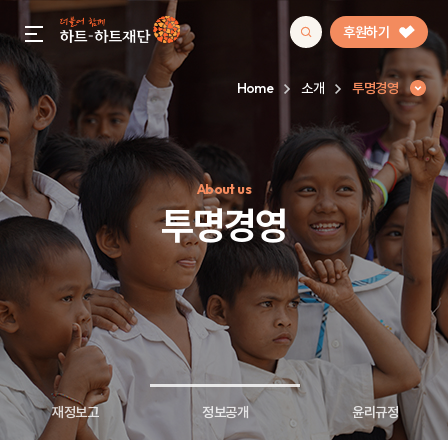
후원하기
gnb menu open
Home
소개
투명경영
인기 키워드
About us
#정기후원
#하트플레이스
#캠페인
#팬덤후원
투명경영
재정보고
정보공개
윤리규정
투명경영