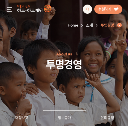
후원하기
gnb menu open
Home
소개
투명경영
인기 키워드
About us
#정기후원
#하트플레이스
#캠페인
#팬덤후원
투명경영
재정보고
정보공개
윤리규정
투명경영