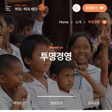
후원하기
gnb menu open
Home
소개
투명경영
인기 키워드
About us
#정기후원
#하트플레이스
#캠페인
#팬덤후원
투명경영
재정보고
정보공개
윤리규정
투명경영