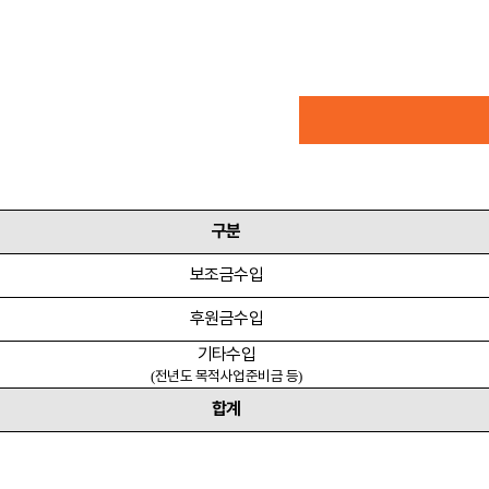
구분
보조금수입
후원금수입
기타수입
전년도 목적사업준비금 등
(
)
합계