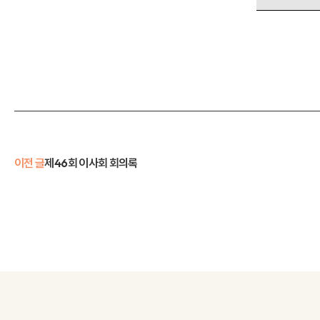
이전 글
제46회 이사회 회의록