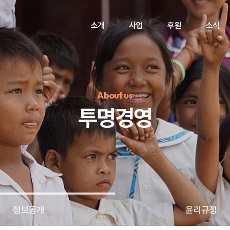
소개
사업
후원
소식
About us
투명경영
정기후원
#하트플레이스
#캠페인
#팬덤후원
정보공개
윤리규정