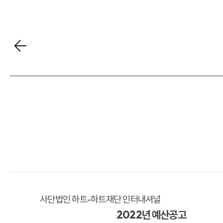
사단법인 하트
-
하트재단 인터내셔널
2022
년 예산공고