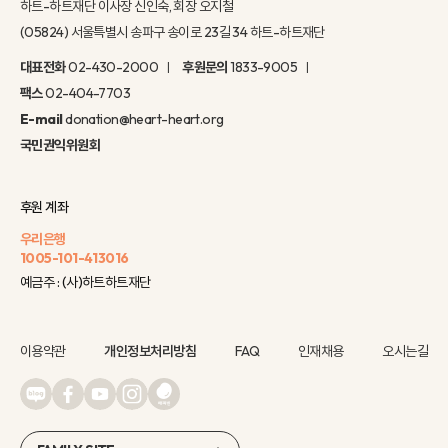
하트-하트재단 이사장 신인숙, 회장 오지철
(05824) 서울특별시 송파구 송이로 23길 34 하트-하트재단
대표전화
02-430-2000
후원문의
1833-9005
팩스
02-404-7703
E-mail
donation@heart-heart.org
국민권익위원회
후원 계좌
우리은행
1005-101-413016
예금주 : (사)하트하트재단
이용약관
개인정보처리방침
FAQ
인재채용
오시는길