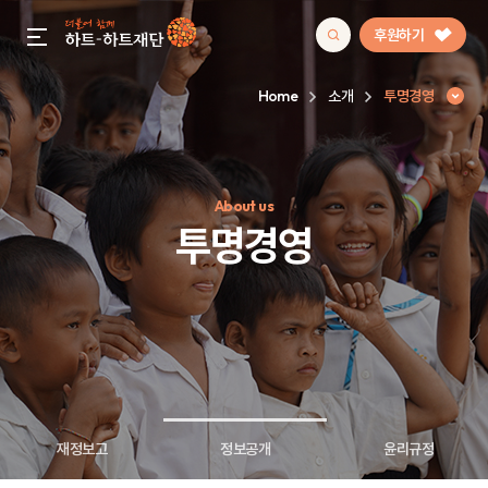
후원하기
gnb menu open
Home
소개
투명경영
인기 키워드
About us
#정기후원
#하트플레이스
#캠페인
#팬덤후원
투명경영
재정보고
정보공개
윤리규정
투명경영