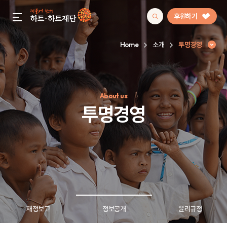
후원하기
gnb menu open
Home
소개
투명경영
인기 키워드
About us
#정기후원
#하트플레이스
#캠페인
#팬덤후원
투명경영
재정보고
정보공개
윤리규정
투명경영