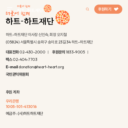
후원하기
gnb menu open
하트-하트재단 이사장 신인숙, 회장 오지철
(05824) 서울특별시 송파구 송이로 23길 34 하트-하트재단
인기 키워드
대표전화
02-430-2000
후원문의
1833-9005
#정기후원
#하트플레이스
#캠페인
#팬덤후원
팩스
02-404-7703
E-mail
donation@heart-heart.org
국민권익위원회
후원 계좌
우리은행
1005-101-413016
예금주 : (사)하트하트재단