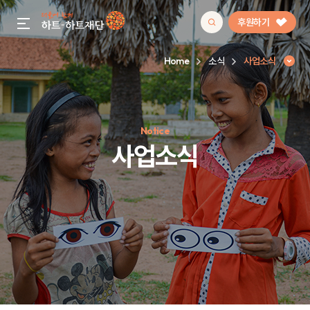
후원하기
gnb menu open
Home
소식
사업소식
인기 키워드
Notice
#정기후원
#하트플레이스
#캠페인
#팬덤후원
사업소식
사업소식