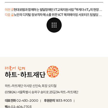
이전 글
현대로템과 함께하는 발달장애인 IT교육지원사업 『투게더-IT』의 현장 속으로!
다음 글
노인의 디지털 정보격차 해소를 위한 ICT 해피에이징 서포터즈 팀빌딩 현장 만나기
하트-하트재단 이사장 신인숙, 회장 오지철
(05824) 서울특별시 송파구 송이로 23길 34 하트-하트재단
대표전화
02-430-2000
후원문의
1833-9005
팩스
02-404-7703