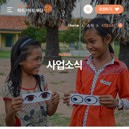
후원하기
gnb menu open
Home
소식
사업소식
인기 키워드
Notice
#정기후원
#하트플레이스
#캠페인
#팬덤후원
사업소식
사업소식