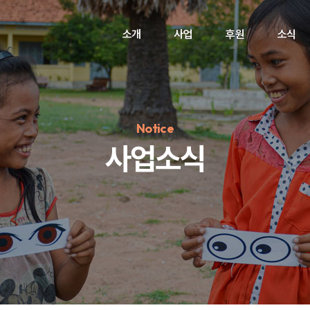
소개
사업
후원
소식
Notice
사업소식
정기후원
#하트플레이스
#캠페인
#팬덤후원