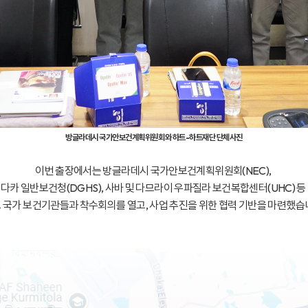
방글라데시 국가안보건계획위원회와 하트-하트재단 단체사진
이번 출장에서는 방글라데시 국가안보건계획위원회(NEC),
다카 일반보건청(DGHS), 사바 및 다므라이 우파질라 보건복합센터(UHC) 등
 국가 보건기관들과 착수회의를 열고,
사업 추진을 위한 협력 기반을 마련했습