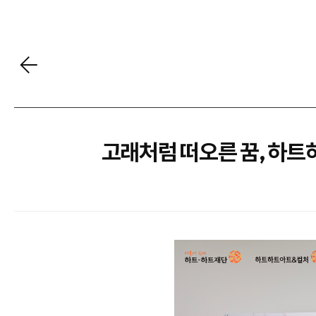
고래처럼 떠오른 꿈, 하트