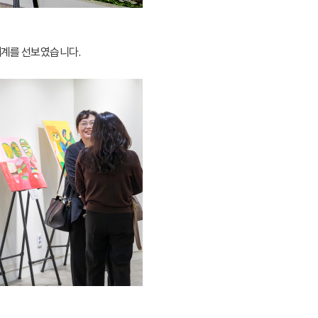
세계를 선보였습니다.