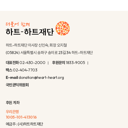
하트-하트재단 이사장 신인숙, 회장 오지철
(05824) 서울특별시 송파구 송이로 23길 34 하트-하트재단
대표전화
02-430-2000
후원문의
1833-9005
팩스
02-404-7703
E-mail
donation@heart-heart.org
국민권익위원회
후원 계좌
우리은행
1005-101-413016
예금주 : (사)하트하트재단