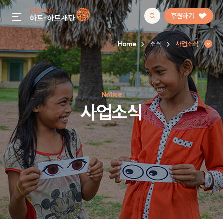
후원하기
gnb menu open
Home
소식
사업소식
인기 키워드
Notice
#정기후원
#하트플레이스
#캠페인
#팬덤후원
사업소식
사업소식