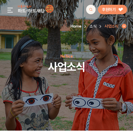
후원하기
gnb menu open
Home
소식
사업소식
인기 키워드
Notice
#정기후원
#하트플레이스
#캠페인
#팬덤후원
사업소식
사업소식