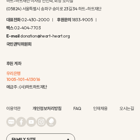
하트-하트재단 이사장 신인숙, 회장 오지철
(05824) 서울특별시 송파구 송이로 23길 34 하트-하트재단
대표전화
02-430-2000
후원문의
1833-9005
팩스
02-404-7703
E-mail
donation@heart-heart.org
국민권익위원회
후원 계좌
우리은행
1005-101-413016
예금주 : (사)하트하트재단
이용약관
개인정보처리방침
FAQ
인재채용
오시는길
FAMILY SITE