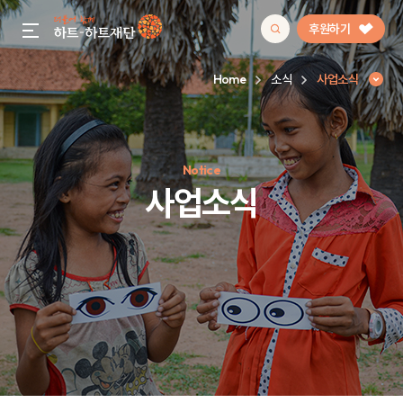
후원하기
gnb menu open
Home
소식
사업소식
인기 키워드
Notice
#정기후원
#하트플레이스
#캠페인
#팬덤후원
사업소식
사업소식