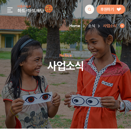
후원하기
gnb menu open
Home
소식
사업소식
인기 키워드
Notice
#정기후원
#하트플레이스
#캠페인
#팬덤후원
사업소식
사업소식