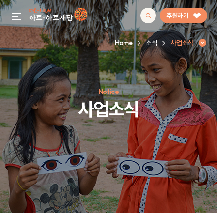
후원하기
gnb menu open
Home
소식
사업소식
인기 키워드
Notice
#정기후원
#하트플레이스
#캠페인
#팬덤후원
사업소식
사업소식