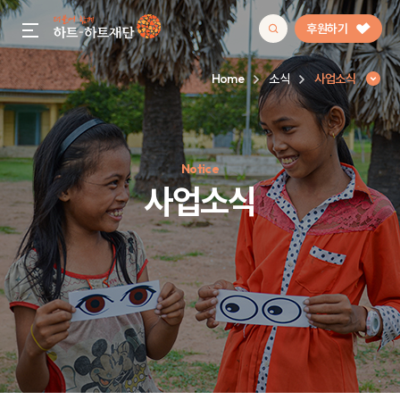
후원하기
gnb menu open
Home
소식
사업소식
인기 키워드
Notice
#정기후원
#하트플레이스
#캠페인
#팬덤후원
사업소식
사업소식