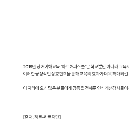
2018년 장애이해교육 `하트해피스쿨`은 학교뿐만 아니라 교육
이러한 긍정적인 상호협력을 통해 교육의 효과가 더욱 확대되길
이 자리에 오신 많은 분들에게 감동을 전해준 인식개선강사들이 
[출처 :
하트-하트재단
]