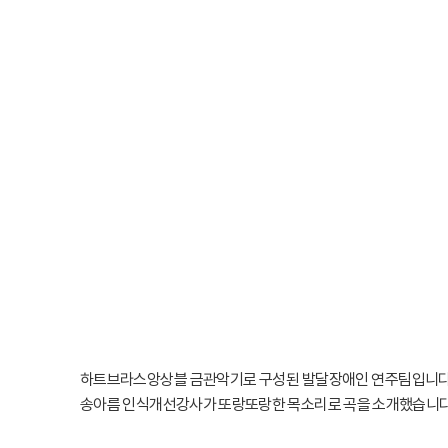
하트브라스앙상블 금관악기로 구성된 발달장애인 연주팀입니다. 오
송아름 인식개선강사가 또랑또랑한 목소리로 곡을 소개했습니다