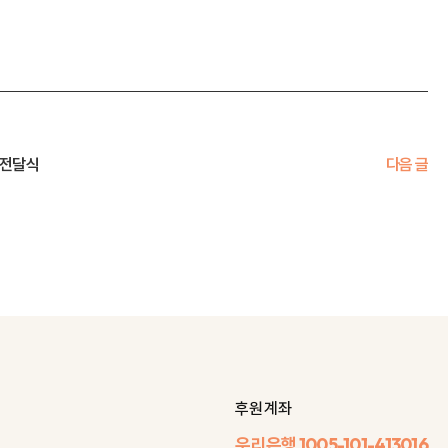
 전달식
다음 글
후원 계좌
우리은행
1005-101-413016