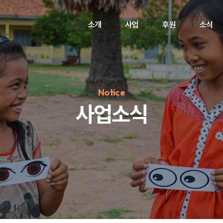
소개
사업
후원
소식
Notice
사업소식
정기후원
#하트플레이스
#캠페인
#팬덤후원