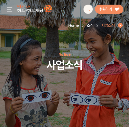
후원하기
gnb menu open
Home
소식
사업소식
인기 키워드
Notice
#정기후원
#하트플레이스
#캠페인
#팬덤후원
사업소식
사업소식