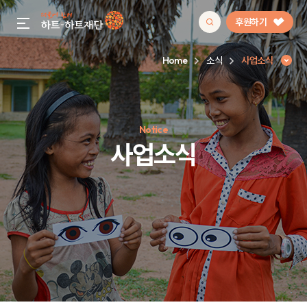
후원하기
gnb menu open
Home
소식
사업소식
인기 키워드
Notice
#정기후원
#하트플레이스
#캠페인
#팬덤후원
사업소식
사업소식