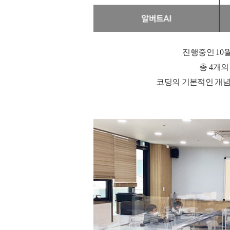
진행중인
10
총
4
개의
코딩의 기본적인 개념