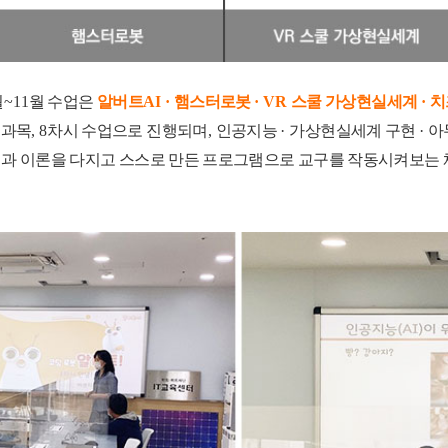
월
~11
월 수업은
알버트
AI ·
햄스터로봇
· VR
스쿨 가상현실세계
·
치
 과목
, 8
차시 수업으로 진행되며
,
인공지능
·
가상현실세계 구현
·
아
과 이론을 다지고 스스로 만든 프로그램으로 교구를 작동시켜보는 