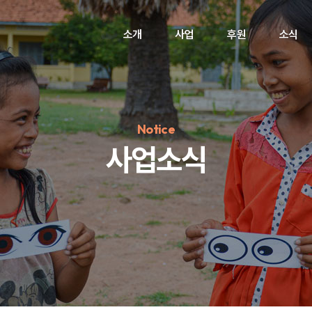
소개
사업
후원
소식
Notice
사업소식
정기후원
#하트플레이스
#캠페인
#팬덤후원