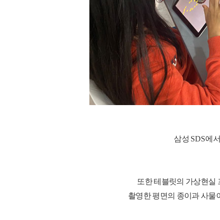
삼성
SDS
에서
또한 테블릿의 가상현실 
촬영한 평면의 종이과 사물