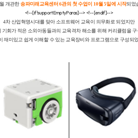
월 개관한
송파미래교육센터
6
관의 첫 수업이
10
월
5
일에 시작
되었
<!--[if !supportEmptyParas]-->
<!--[endif]-->
4
차 산업혁명시대를 맞아 소프트웨어 교육이 의무화로 되었지만
 기회가 적은 소외아동들과의 교육격차 해소를 위해
커리큘럼을 
 재미있고 쉽게 이해할 수 있는 교육장비와 프로그램으로 구성되