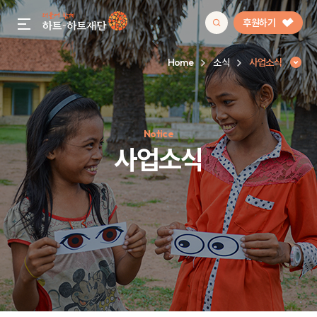
후원하기
gnb menu open
Home
소식
사업소식
인기 키워드
Notice
#정기후원
#하트플레이스
#캠페인
#팬덤후원
사업소식
사업소식