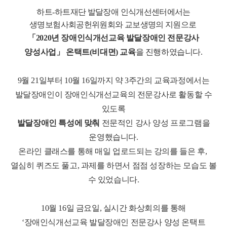
하트
-
하트재단 발달장애 인식개선센터에서는
생명보험사회공헌위원회와 교보생명의 지원으로
「
2020
년 장애인식개선교육 발달장애인 전문강사
양성사업
」
온택트
(
비대면
)
교육
을 진행하였습니다
.
9
월
21
일부터
10
월
16
일까지 약
3
주간의 교육과정에서는
발달장애인이 장애인식개선교육의 전문강사로 활동할 수
있도록
발달장애인 특성에 맞춰
전문적인 강사 양성 프로그램을
운영했습니다
.
온라인 클래스를 통해 매일 업로드되는 강의를 들은 후
,
열심히 퀴즈도 풀고
,
과제를 하면서 점점 성장하는 모습도 볼
수 있었습니다
.
10
월
16
일 금요일
,
실시간 화상회의를 통해
‘
장애인식개선교육 발달장애인 전문강사 양성 온택트