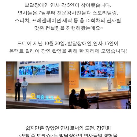
발달장애인 연사 각
5
인이 참여했습니다
.
연사들은
7
월부터 전문강사진들과 스토리텔링
,
스피치
,
프레젠테이션 제작 등 총
15
회차의 연사별
맞춤 컨설팅을 진행해왔는데요
~
드디어 지난
10
월
20
일
,
발달장애인 연사
15
인이
온택트 릴레이 강연 촬영을 위해 한 자리에 모였습니다
!
쉽지만은 않았던 연사로서의 도전
,
강연회
<
오티즘 토크쇼
>
는 발달장애인 연사들의 경험을