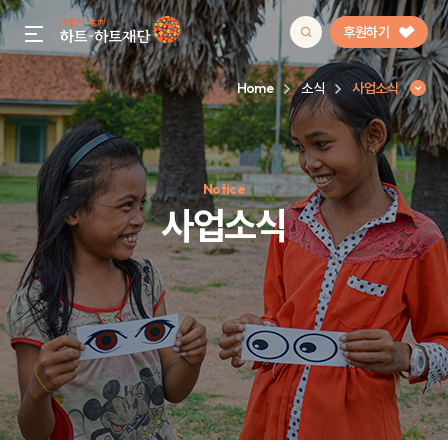
후원하기
gnb menu open
Home
소식
사업소식
인기 키워드
Notice
#정기후원
#하트플레이스
#캠페인
#팬덤후원
사업소식
사업소식