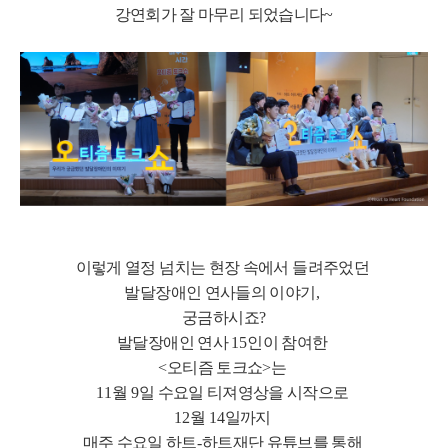
강연회가 잘 마무리 되었습니다
~
이렇게 열정 넘치는 현장 속에서 들려주었던
발달장애인 연사들의 이야기
,
궁금하시죠
?
발달장애인 연사
15
인이 참여한
<
오티즘 토크쇼
>
는
11
월
9
일 수요일 티져영상을 시작으로
12
월
14
일까지
매주 수요일 하트
-
하트재단 유튜브를 통해