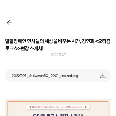
발달장애인 연사들의 세상을 바꾸는 시간, 강연회 <오티즘
토크쇼>현장 스케치!
2022.11.07
20221107_dhxlwma450_2001_resized.png