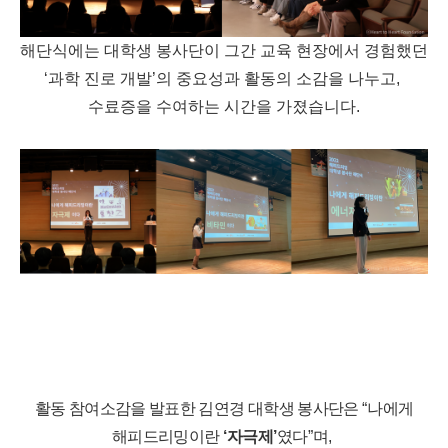
해단식에는 대학생 봉사단이 그간 교육 현장에서 경험했던
‘
과학 진로 개발
’
의 중요성과 활동의 소감을 나누고
,
수료증을 수여하는 시간을 가졌습니다
.
활동 참여소감을 발표한 김연경 대학생 봉사단은
“
나에게
해피드리밍이란
‘
자극제
’
였다
”
며
,