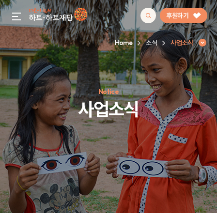
후원하기
gnb menu open
Home
소식
사업소식
인기 키워드
Notice
#정기후원
#하트플레이스
#캠페인
#팬덤후원
사업소식
사업소식