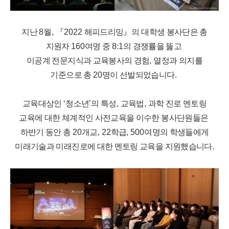
지난
8
월
,
『
2022
해피드리밍
』
의 대학생 봉사단은 총
지원자
160
여명 중
8:1
의 경쟁률을 뚫고
이공계 전문지식과 교육봉사의 경험
,
열정과 의지를
기준으로 총
20
명이 선발되었습니다
.
교육대상인
‘
청소년
’
의 특성
,
교육법
,
과학 진로 멘토링
교육에 대한 체계적인 사전교육을 이수한 봉사단원들은
하반기 동안
총
20
개교
, 22
학급
, 500
여명의 학생들에게
미래기술과 미래진로에 대한 멘토링 교육을 지원했습니다
.