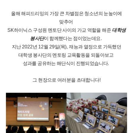
올해 해피드리밍의 가장 큰 차별점은 청소년의 눈높이에
맞추어
SK
하이닉스 구성원 멘토단 사이의 가교 역할을 해준
대학생
봉사단
이 함께했다는 점이었는데요
.
지난
2022
년
12
월
29
일
(
목
),
재능과 열정으로 가득했던
대학생 봉사단의 멘토링 교육활동을 되돌아보고
성과를 공유하는 해단식이 진행되었습니다
.
그 현장으로 여러분을 초대합니다
!