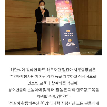
해단식에 참석한 하트
-
하트재단 장진아 사무총장님은
“
대학생 봉사단이 자신의 재능을 기부하고 적극적으로
멘토링 교육에 참여해준 덕분에
,
청소년들의 눈높이에 맞게 더 질 높은 과학 멘토링 교육을
지원할 수 있었다
”
며
,
“
성실히 활동해주신
20
명의 대학생 봉사단 모든 분들에게