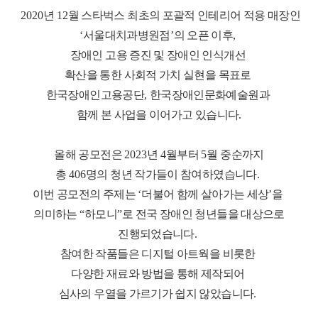
2020
년
12
월 스타벅스 최초의 포괄적 인테리어 적용 매장인
‘
서울대치과병원점
’
의 오픈 이후
,
장애인 고용 증진 및 장애인 인식개선
확산을 통한
사회적 가치 실현을 목표로
한국장애인고용공단
,
한국장애인문화예술원과
함께 본 사업을 이어가고 있습니다
.
올해 공모전은
2023
년
4
월부터
5
월 중순까지
총
406
명의 청년 작가들이 참여하였습니다
.
이번 공모전의 주제는
‘
더불어 함께 살아가는 세상
’
을
의미하는
“
하모니
”
로 전국 장애인 청년들을 대상으로
진행되었습니다
.
참여한 작품들은 디지털 아트웍을 비롯한
다양한 재료와 방법을 통해 제작되어
심사의 우열을 가르기가 쉽지 않았습니다
.