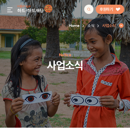
후원하기
gnb menu open
Home
소식
사업소식
인기 키워드
Notice
#정기후원
#하트플레이스
#캠페인
#팬덤후원
사업소식
사업소식