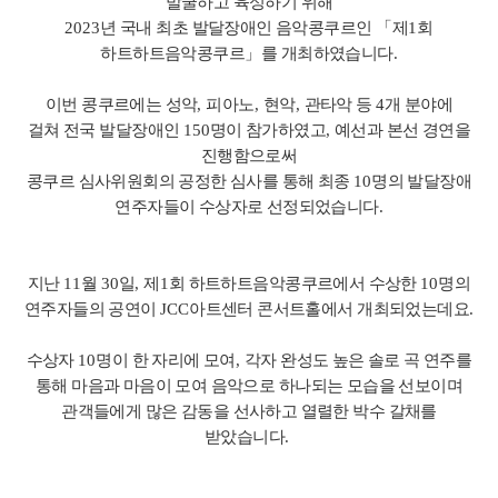
발굴하고 육성하기 위해
2023
년 국내 최초 발달장애인 음악콩쿠르인
「
제
1
회
하트하트음악콩쿠르
」
를 개최하였습니다
.
이번 콩쿠르에는 성악
,
피아노
,
현악
,
관타악 등
4
개 분야에
걸쳐
전국 발달장애인
150
명이 참가하였고
,
예선과 본선 경연을
진행함으로써
콩쿠르 심사위원회의 공정한 심사를 통해
최종
10
명의 발달장애
연주자들이 수상자로 선정되었습니다
.
지난
11
월
30
일
,
제
1
회 하트하트음악콩쿠르에서 수상한
10
명의
연주자들의 공연이
JCC
아트센터 콘서트홀에서 개최되었는데요
.
수상자
10
명이 한 자리에 모여
,
각자 완성도 높은 솔로 곡 연주를
통해
마음과 마음이 모여 음악으로 하나되는 모습을 선보이며
관객들에게 많은 감동을 선사하고 열렬한 박수 갈채를
받았습니다
.