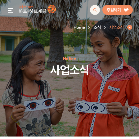
후원하기
gnb menu open
Home
소식
사업소식
인기 키워드
Notice
#정기후원
#하트플레이스
#캠페인
#팬덤후원
사업소식
사업소식