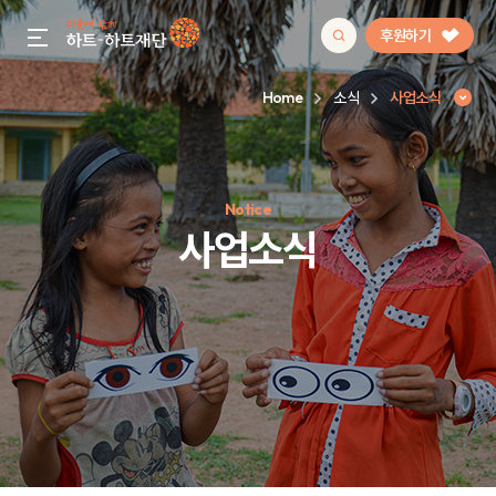
후원하기
gnb menu open
Home
소식
사업소식
인기 키워드
Notice
#정기후원
#하트플레이스
#캠페인
#팬덤후원
사업소식
사업소식