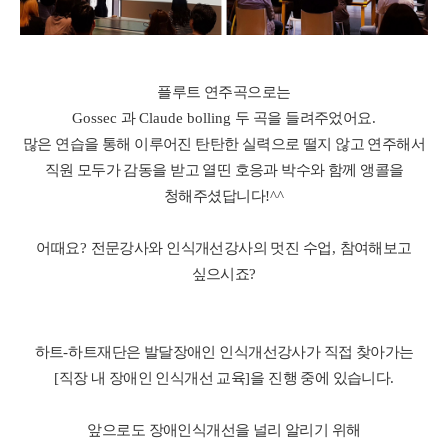
플루트 연주곡으로는
Gossec
과
Claude bolling
두 곡을 들려주었어요
.
많은 연습을 통해 이루어진 탄탄한 실력으로 떨지 않고 연주해서
직원 모두가 감동을 받고 열띤 호응과 박수와 함께 앵콜을
청해주셨답니다
!^^
어때요
?
전문강사와 인식개선강사의 멋진 수업
,
참여해보고
싶으시죠
?
하트
-
하트재단은 발달장애인 인식개선강사가 직접 찾아가는
[
직장 내 장애인 인식개선 교육
]
을 진행 중에 있습니다
.
앞으로도 장애인식개선을 널리 알리기 위해