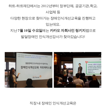
하트
-
하트재단에서는
2012
년부터 정부단체
,
공공기관
,
학교
,
사업체 등
다양한 현장으로 찾아가는 장애인식개선교육을 진행하고
있는데요
.
지난
7
월
10
일 수요일
에는
카카오 자회사인 링키지
랩으로
발달장애인 인식개선강사가 찾아갔습니다
!
직장 내 장애인 인식개선교육은