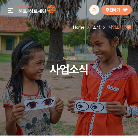
후원하기
gnb menu open
Home
소식
사업소식
인기 키워드
Notice
#정기후원
#하트플레이스
#캠페인
#팬덤후원
사업소식
사업소식