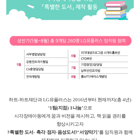
하트
-
하트재단과
LG
유플러스는
2016
년부터 현재까지
(
총
4
년
)
‘1
팀
(
지점
) 1
나눔
’
으로
시각장애아동에게 꿈과 비전을 제시하고
,
책 읽을 권리를
향상시키고자
?
특별한 도서
-
촉각
·
점자
·
음성도서
?
‘
서양악기
’
를 임직원과 함께