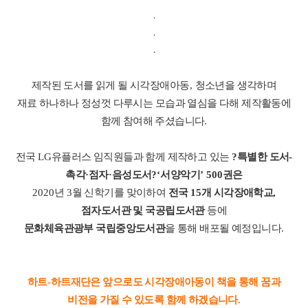
.
.
.
제작된 도서를 읽게 될 시각장애아동
,
청소년을 생각하며
재료 하나하나 정성껏 다루시는 모습과 열심을 다해 제작활동에
함께 참여해 주셨습니다
.
전국
LG
유플러스 임직원들과 함께 제작하고 있는
?
특별한 도서
-
촉각
·
점자
·
음성도서
?
‘
서양악기
’ 500
권은
2020
년
3
월 신학기를 맞이하여
전국
15
개 시각장애학교
,
점자도서관 및 국공립도서관
등에
문화체육관광부 국립중앙도서관
을 통해 배포될 예정입니다
.
하트
-
하트재단은 앞으로도 시각장애아동이 책을 통해 꿈과
비전을 가질 수 있도록 함께 하겠습니다
.