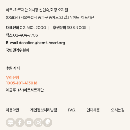
하트-하트재단 이사장 신인숙, 회장 오지철
(05824) 서울특별시 송파구 송이로 23길 34 하트-하트재단
대표전화
02-430-2000
후원문의
1833-9005
팩스
02-404-7703
E-mail
donation@heart-heart.org
국민권익위원회
후원 계좌
우리은행
1005-101-413016
예금주 : (사)하트하트재단
이용약관
개인정보처리방침
FAQ
인재채용
오시는길