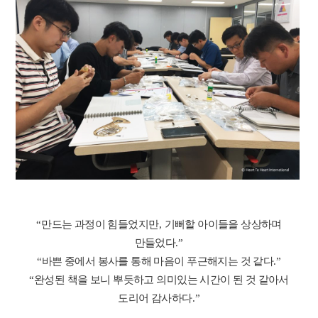
“
만드는 과정이 힘들었지만
,
기뻐할 아이들을 상상하며
만들었다
.”
“
바쁜 중에서 봉사를 통해 마음이 푸근해지는 것 같다
.”
“
완성된 책을 보니 뿌듯하고 의미있는 시간이 된 것 같아서
도리어 감사하다
.”