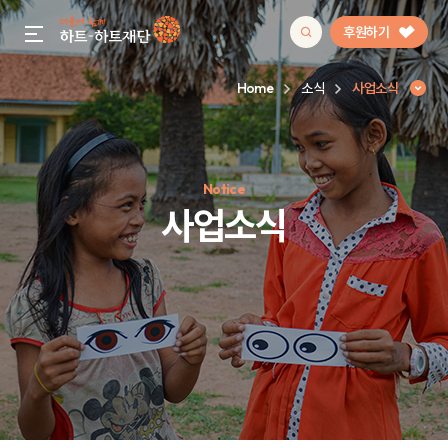
후원하기
gnb menu open
Home
소식
사업소식
인기 키워드
Notice
#정기후원
#하트플레이스
#캠페인
#팬덤후원
사업소식
사업소식