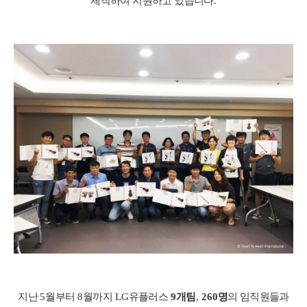
제작하여 지원하고 있습니다
.
지난
5
월부터
8
월까지
LG
유플러스
9
개팀
,
260
명
의 임직원들과