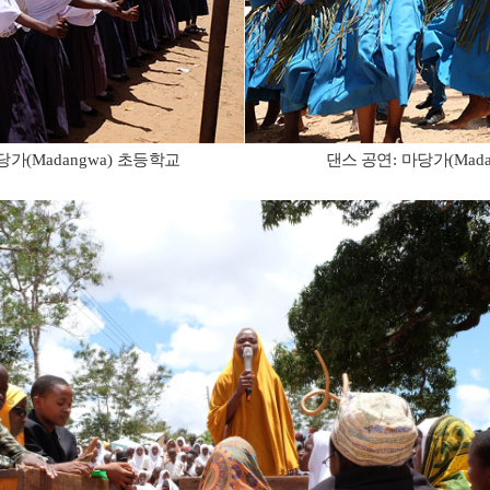
당가
(Madangwa)
초등학교 댄스 공연
:
마당가
(Mad