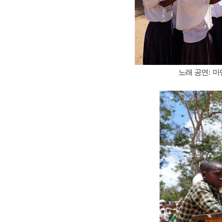
노래 공연
:
마