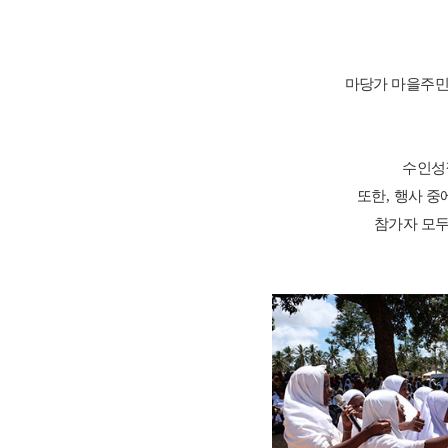
마당가 마을주민
수인성
또한
,
행사 중
참가자 모두