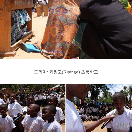
드라마
:
키핑고
(Kipingo)
초등학교