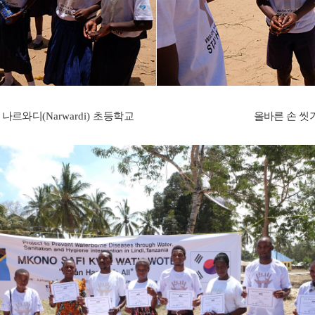
:
나르와디
(Narwardi)
초등학교 올바른 손 씻기 방