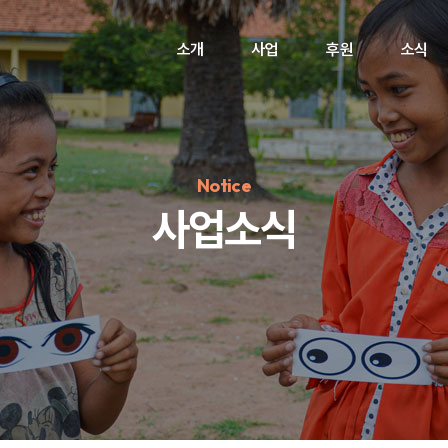
소개
사업
후원
소식
Notice
사업소식
정기후원
#하트플레이스
#캠페인
#팬덤후원