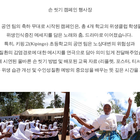
손 씻기 캠페인 행사장
 공연 팀의 축하 무대로 시작된 캠페인은
,
총
4
개 학교의 위생클럽 학생
위생인식증진 메세지를 담은 노래와 춤
,
드라마로 이어졌습니다
.
특히
,
키핑고
(Kipingo)
초등학교의 공연 팀은 노상대변의 위험성과
질환의 감염경로에 대한 메시지를
연극으로 담아 의미 있게 전달해주
에 시연된 올바른 손 씻기 방법 및 배포된 교육 자료
(
리플렛
,
포스터
,
티
 위생 습관 개선 및 수인성질환 예방의 중요성을 배우는 뜻 깊은 시간