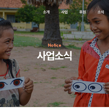
소개
사업
후원
소식
Notice
사업소식
정기후원
#하트플레이스
#캠페인
#팬덤후원