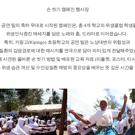
손 씻기 캠페인 행사장
 공연 팀의 축하 무대로 시작된 캠페인은
,
총
4
개 학교의 위생클럽 학생
위생인식증진 메세지를 담은 노래와 춤
,
드라마로 이어졌습니다
.
특히
,
키핑고
(Kipingo)
초등학교의 공연 팀은 노상대변의 위험성과
질환의 감염경로에 대한 메시지를
연극으로 담아 의미 있게 전달해주
에 시연된 올바른 손 씻기 방법 및 배포된 교육 자료
(
리플렛
,
포스터
,
티
 위생 습관 개선 및 수인성질환 예방의 중요성을 배우는 뜻 깊은 시간