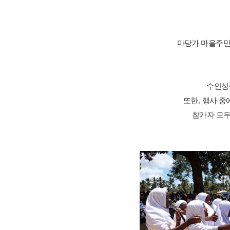
마당가 마을주민
수인성
또한
,
행사 중
참가자 모두