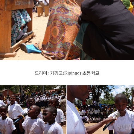
드라마
:
키핑고
(Kipingo)
초등학교