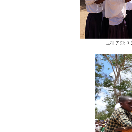
노래 공연
:
마