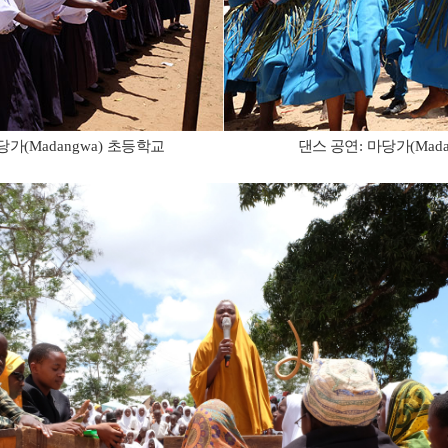
당가
(Madangwa)
초등학교 댄스 공연
:
마당가
(Mad