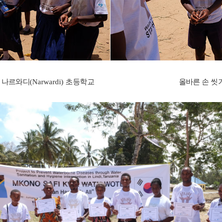
:
나르와디
(Narwardi)
초등학교 올바른 손 씻기 방