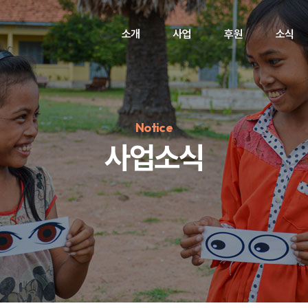
소개
사업
후원
소식
Notice
사업소식
정기후원
#하트플레이스
#캠페인
#팬덤후원