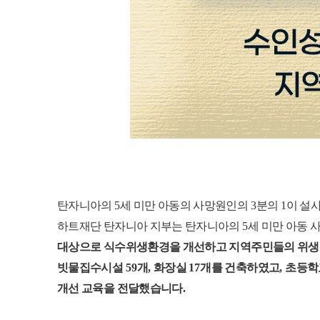
탄자니아의
5
세 미만 아동의 사망원인의
3
분의
1
이 설
하트재단 탄자니아 지부는 탄자니아의
5
세 미만 아동
대상으로 식수위생환경을 개선하고 지역주민들의 위생 
빗물집수시설
59
개
,
화장실
17
개를 건축하였고
,
초등학
개선 교육을 전달했습니다
.