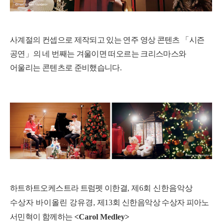
사계절의 컨셉으로 제작되고 있는 연주 영상 콘텐츠
「
시즌
공연
」
의 네 번째는
겨울이면 떠오르는 크리스마스와
어울리는 콘텐츠로 준비했습니다
.
하트하트오케스트라 트럼펫 이한결
,
제
6
회 신한음악상
수상자 바이올린 강유경
,
제
13
회 신한음악상 수상자 피아노
서민혁이 함께하는
<Carol Medley>