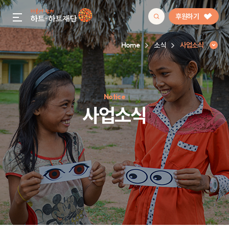
후원하기
gnb menu open
Home
소식
사업소식
인기 키워드
Notice
#정기후원
#하트플레이스
#캠페인
#팬덤후원
사업소식
사업소식