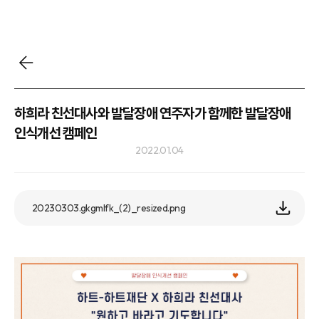
하희라 친선대사와 발달장애 연주자가 함께한 발달장애
인식개선 캠페인
2022.01.04
20230303.gkgmlfk_(2)_resized.png