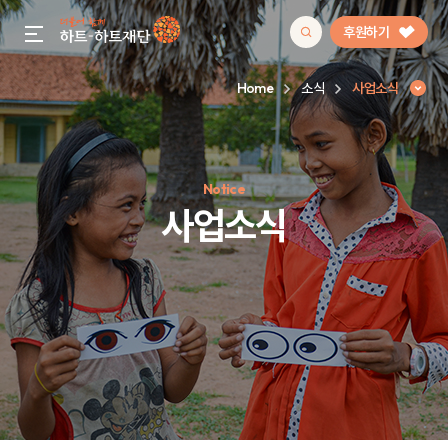
후원하기
gnb menu open
Home
소식
사업소식
인기 키워드
Notice
#정기후원
#하트플레이스
#캠페인
#팬덤후원
사업소식
사업소식