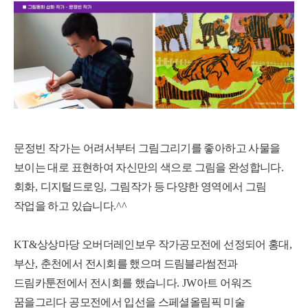
문정빈 작가는
어려서부터 그림그리기를 좋아하고 사물을
보이는 대로 표현하여 자신만의 색으로 그림을 완성합니다
.
회화
,
디지털드로잉
,
그림작가 등 다양한 영역에서 그림
작업을 하고 있습니다
.^^
KT&
상상마당 오버더레인보우 작가공모전에 선정되어 홍대
,
부산
,
춘천에서 전시회를 했으며 드림블라썸전과
드림카툰전에서 전시회를 했습니다
. JW
아트 어워즈
꿈을그리다 공모전에서 입선을 스페셜올림픽 미술