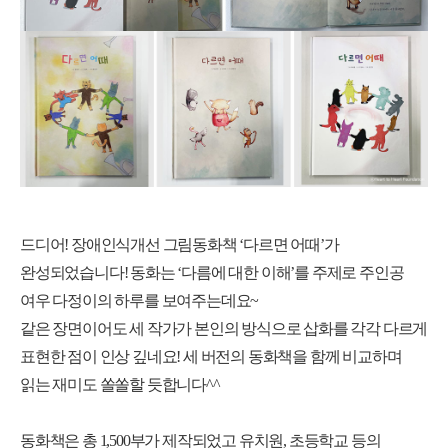
드디어
!
장애인식개선 그림동화책
‘
다르면 어때
’
가
완성되었습니다
!
동화는
‘
다름에 대한 이해
’
를 주제로 주인공
여우 다정이의 하루를 보여주는데요
~
같은 장면이어도 세 작가가 본인의 방식으로 삽화를 각각 다르게
표현한 점이 인상 깊네요
!
세 버전의 동화책을 함께 비교하며
읽는 재미도 쏠쏠할 듯합니다
^^
동화책은 총
1,500
부가 제작되었고 유치원
,
초등학교 등의