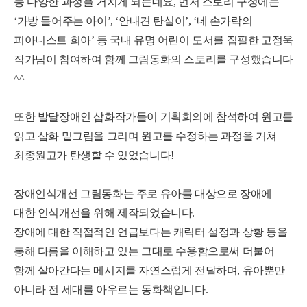
등 다양한 과정을 거치게 되는데요
,
먼저 스토리 구성에는
‘
가방 들어주는 아이
’, ‘
안내견 탄실이
’, ‘
네 손가락의
피아니스트 희아
’
등 국내 유명 어린이 도서를 집필한 고정욱
작가님이 참여하여 함께 그림동화의 스토리를 구성했습니다
^^
또한 발달장애인 삽화작가들이 기획회의에 참석하여 원고를
읽고 삽화 밑그림을 그리며
원고를 수정하는 과정을 거쳐
최종원고가 탄생할 수 있었습니다
!
장애인식개선 그림동화는 주로 유아를 대상으로 장애에
대한 인식개선을 위해 제작되었습니다
.
장애에 대한 직접적인 언급보다는 캐릭터 설정과 상황 등을
통해
다름을 이해하고 있는 그대로 수용함으로써 더불어
함께 살아간다는 메시지를 자연스럽게 전달하며
,
유아뿐만
아니라 전 세대를 아우르는 동화책입니다
.