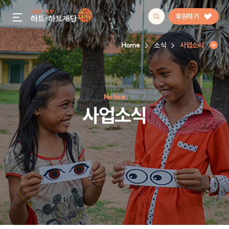
후원하기
gnb menu open
Home
소식
사업소식
인기 키워드
Notice
#정기후원
#하트플레이스
#캠페인
#팬덤후원
사업소식
사업소식