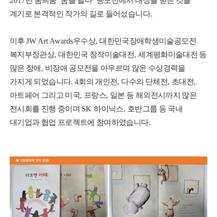
2017
년 꿈틔움
‘
꿈을 날다
’
공모전에서 대상을 받은 것을
계기로 본격적인 작가의 길로 들어섰습니다
.
이후
JW Art Awards
우수상
,
대한민국장애학생미술공모전
복지부장관상
,
대한민국 창작미술대전
,
세계평화미술대전 등
많은 장애
,
비장애 공모전을 아우르며 많은 수상경력을
가지게 되었습니다
. 4
회의 개인전
,
다수의 단체전
,
초대전
,
아트페어 그리고 미국
,
프랑스
,
일본 등 해외전시까지 많은
전시회를 진행 중이며
SK
하이닉스
,
호반그룹 등 국내
대기업과 협업 프로젝트에 참여하였습니다
.