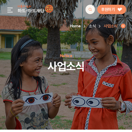
후원하기
gnb menu open
Home
소식
사업소식
인기 키워드
Notice
#정기후원
#하트플레이스
#캠페인
#팬덤후원
사업소식
사업소식