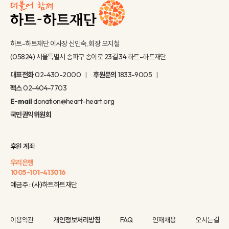
하트-하트재단 이사장 신인숙, 회장 오지철
(05824) 서울특별시 송파구 송이로 23길 34 하트-하트재단
대표전화
02-430-2000
후원문의
1833-9005
팩스
02-404-7703
E-mail
donation@heart-heart.org
국민권익위원회
후원 계좌
우리은행
1005-101-413016
예금주 : (사)하트하트재단
이용약관
개인정보처리방침
FAQ
인재채용
오시는길