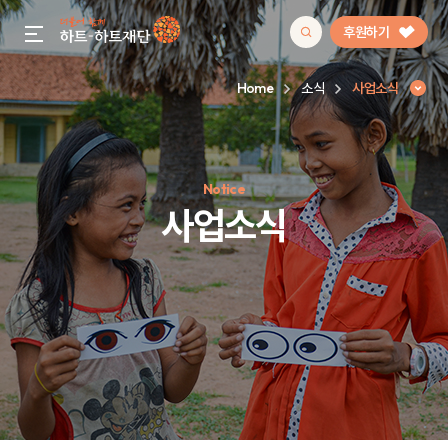
후원하기
gnb menu open
Home
소식
사업소식
인기 키워드
Notice
#정기후원
#하트플레이스
#캠페인
#팬덤후원
사업소식
사업소식