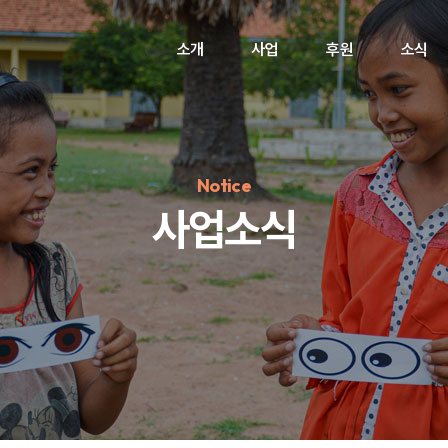
소개
사업
후원
소식
Notice
사업소식
정기후원
#하트플레이스
#캠페인
#팬덤후원