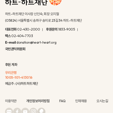
하트-하트재단 이사장 신인숙, 회장 오지철
(05824) 서울특별시 송파구 송이로 23길 34 하트-하트재단
대표전화
02-430-2000
후원문의
1833-9005
팩스
02-404-7703
E-mail
donation@heart-heart.org
국민권익위원회
후원 계좌
우리은행
1005-101-413016
예금주 : (사)하트하트재단
이용약관
개인정보처리방침
FAQ
인재채용
오시는길