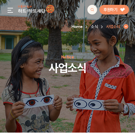
후원하기
gnb menu open
Home
소식
사업소식
인기 키워드
Notice
#정기후원
#하트플레이스
#캠페인
#팬덤후원
사업소식
사업소식