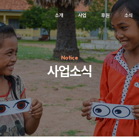
소개
사업
후원
소식
Notice
사업소식
정기후원
#하트플레이스
#캠페인
#팬덤후원