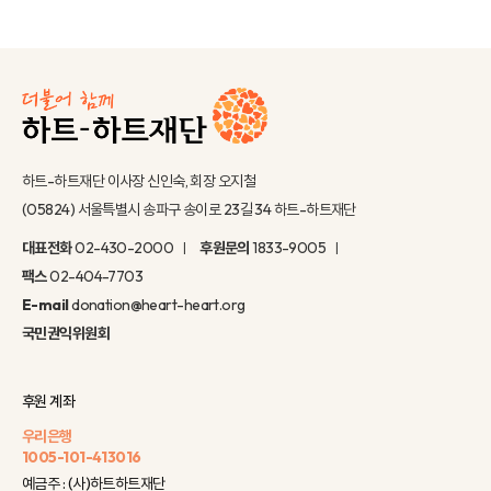
하트-하트재단 이사장 신인숙, 회장 오지철
(05824) 서울특별시 송파구 송이로 23길 34 하트-하트재단
대표전화
02-430-2000
후원문의
1833-9005
팩스
02-404-7703
E-mail
donation@heart-heart.org
국민권익위원회
후원 계좌
우리은행
1005-101-413016
예금주 : (사)하트하트재단