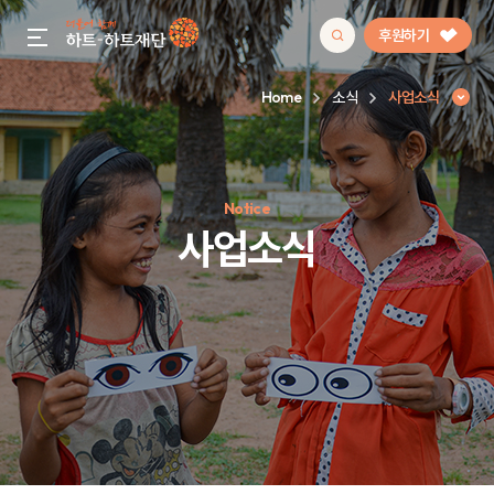
후원하기
gnb menu open
Home
소식
사업소식
인기 키워드
Notice
#정기후원
#하트플레이스
#캠페인
#팬덤후원
사업소식
사업소식