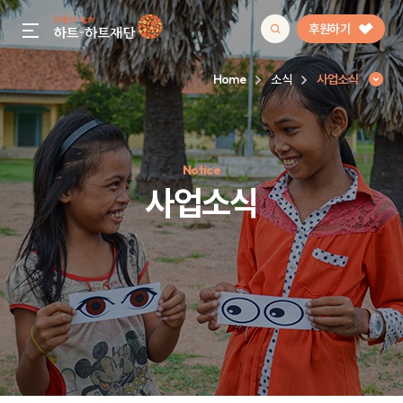
후원하기
gnb menu open
Home
소식
사업소식
인기 키워드
Notice
#정기후원
#하트플레이스
#캠페인
#팬덤후원
사업소식
사업소식