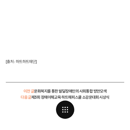
[출처 :
하트하트재단
]
이전 글
문화복지를 통한 발달장애인의 사회통합 방안모색
다음 글
제3회 장애이해교육 하트해피스쿨 소감문대회 시상식