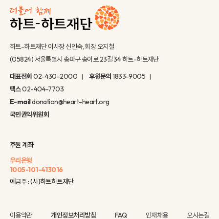
하트-하트재단 이사장 신인숙, 회장 오지철
(05824) 서울특별시 송파구 송이로 23길 34 하트-하트재단
대표전화
02-430-2000
후원문의
1833-9005
팩스
02-404-7703
E-mail
donation@heart-heart.org
국민권익위원회
후원 계좌
우리은행
1005-101-413016
예금주 : (사)하트하트재단
이용약관
개인정보처리방침
FAQ
인재채용
오시는길