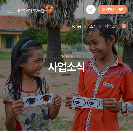
후원하기
gnb menu open
Home
소식
사업소식
인기 키워드
Notice
#정기후원
#하트플레이스
#캠페인
#팬덤후원
사업소식
사업소식